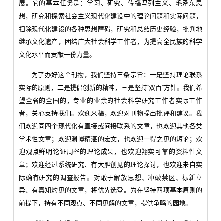
展。它的基本任务是：学习、研究、传播马列主义、毛泽东思
想，研究和探索社会主义现代化建设中的理论问题和实际问题，
扫除现代化建设的各种思想障碍，研究和总结历史经验，批判地
继承文化遗产，团结广大社会科学工作者，为提高全民族的科学
文化水平而贡献一份力量。
为了办好这个刊物，我们坚持三条宗旨：一是坚持理论联系
实际的原则，二是提倡创新的精神，三是坚持“双百”方针。我们希
望全省的全国的，专业的业余的社会科学研究工作者实际工作
者，关心支持我们。欢迎来稿，欢迎对刊物提出批评和建议。我
们欢迎同四个现代化有直接或间接联系的文章，也欢迎其他各类
学术性文章；欢迎渊博精湛的宏文，也欢迎一得之见的短论；欢
迎观点鲜明论证周密的理论成果，也欢迎翔实可靠的资料性文
章；欢迎经过系统研究、有大胆创见的理论探讨，也欢迎来自实
际确有研究的调查报告。对敢于解放思想、冲破禁区、标新立
异、有真知灼见的文章，将优先选登。为在坚持四项基本原则的
前提下，持有不同观点、不同见解的文章，提供争鸣的园地。